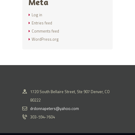
Meta
Log in
Entries feed
Comments feed
WordPress.org
1720 South Bellaire Street, Ste 907 Denver, CO
80222
drdonnapeters@yahoo.com
303-594-7604