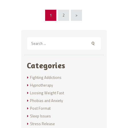
Posts
PAGE
1
PAGE
2
>
pagination
Search
for:
Categories
Fighting Addictions
Hypnotherapy
Loosing Weight Fast
Phobias and Anxiety
Post Format
Sleep Issues
Stress Release